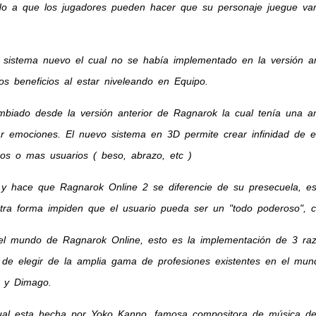
do a que los jugadores pueden hacer que su personaje juegue vari
 sistema nuevo el cual no se había implementado en la versión an
os beneficios al estar niveleando en Equipo.
biado desde la versión anterior de Ragnarok la cual tenía una a
r emociones. El nuevo sistema en 3D permite crear infinidad de e
dos o mas usuarios ( beso, abrazo, etc )
y hace que Ragnarok Online 2 se diferencie de su presecuela, e
tra forma impiden que el usuario pueda ser un "todo poderoso", co
l mundo de Ragnarok Online, esto es la implementación de 3 razas
a de elegir de la amplia gama de profesiones existentes en el m
r y Dimago.
al esta hecha por Yoko Kanno, famosa compositora de música de 