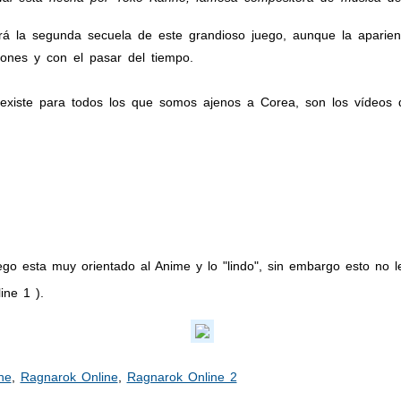
á la segunda secuela de este grandioso juego, aunque la aparienci
iones y con el pasar del tiempo.
 existe para todos los que somos ajenos a Corea, son los vídeos
ego esta muy orientado al Anime y lo "lindo", sin embargo esto no le
ne 1 ).
ne
,
Ragnarok Online
,
Ragnarok Online 2