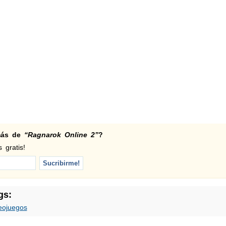
 más de
“Ragnarok Online 2”
?
 gratis!
gs:
eojuegos