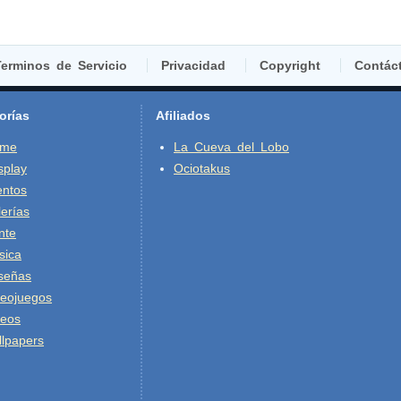
erminos de Servicio
Privacidad
Copyright
Contác
orías
Afiliados
ime
La Cueva del Lobo
splay
Ociotakus
entos
erías
nte
sica
señas
deojuegos
deos
lpapers