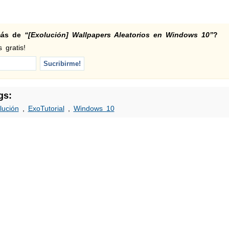
 más de
“[Exolución] Wallpapers Aleatorios en Windows 10”
?
 gratis!
gs:
lución
,
ExoTutorial
,
Windows 10