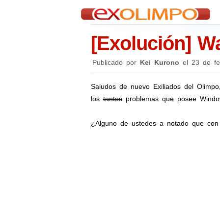
[Exolución] W
Publicado por
Kei Kurono
el
23 de f
Saludos de nuevo Exiliados del Olimpo,
los
tantos
problemas que posee Windo
¿Alguno de ustedes a notado que con l