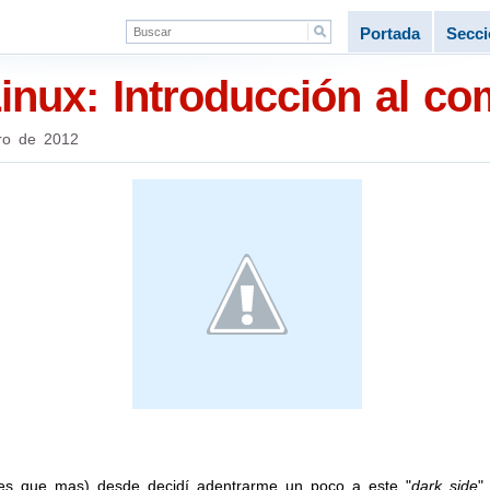
Portada
Secc
Linux: Introducción al co
ro de 2012
es que mas) desde decidí adentrarme un poco a este "
dark side
"