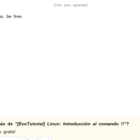
(Click para agrandar)
x, be free.
 más de
“[ExoTutorial] Linux: Introducción al comando !!”
?
 gratis!