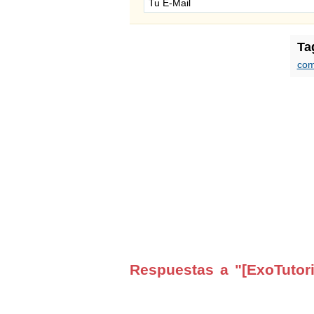
Ta
co
Respuestas a "[ExoTutori