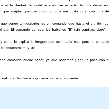
 tener la libertad de modificar cualquier aspecto de mi sistema si
go que aceptar que uso Linux por que me gusta jugar con mi sist
Lo que vengo a
mostrarles
es un comando que hasta el
día
de ho
el día. El comando del cual les hablo es "
!!
" (sin comillas, claro).
 y como lo explica la imagen que acompaña este post, el coman
lo encuentro muy útil.
ueño comando puede hacer, ya que podemos jugar un poco con nu
 cual nos devolverá algo parecido a lo siguiente.