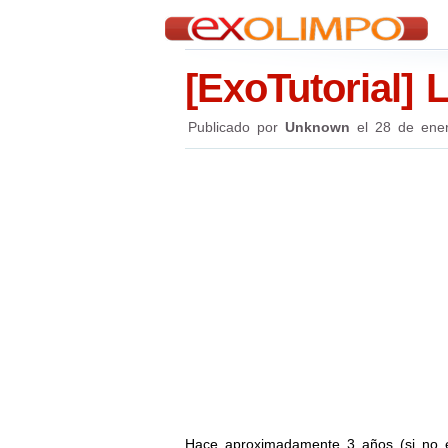
[ExoTutorial] 
Publicado por
Unknown
el
28 de ene
Hace aproximadamente 3 años (si no 