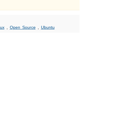
nux
,
Open Source
,
Ubuntu