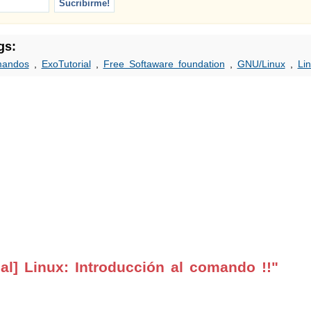
gs:
mandos
,
ExoTutorial
,
Free Softaware foundation
,
GNU/Linux
,
Li
al] Linux: Introducción al comando !!"