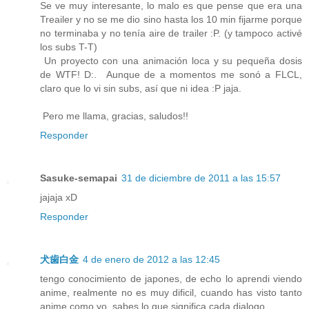
Se ve muy interesante, lo malo es que pense que era una
Treailer y no se me dio sino hasta los 10 min fijarme porque
no terminaba y no tenía aire de trailer :P. (y tampoco activé
los subs T-T)
Un proyecto con una animación loca y su pequeña dosis
de WTF! D:. Aunque de a momentos me sonó a FLCL,
claro que lo vi sin subs, así que ni idea :P jaja.
Pero me llama, gracias, saludos!!
Responder
Sasuke-semapai
31 de diciembre de 2011 a las 15:57
jajaja xD
Responder
犬歯白金
4 de enero de 2012 a las 12:45
tengo conocimiento de japones, de echo lo aprendi viendo
anime, realmente no es muy dificil, cuando has visto tanto
anime como yo, sabes lo que significa cada dialogo