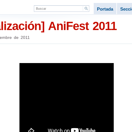
Portada
Secc
lización] AniFest 2011
iembre de 2011