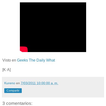
Visto en
Geeks The Daily What
[K·A]
Kureno
en
7/03/2011 10:00:00 a. m.
Compartir
3 comentarios: