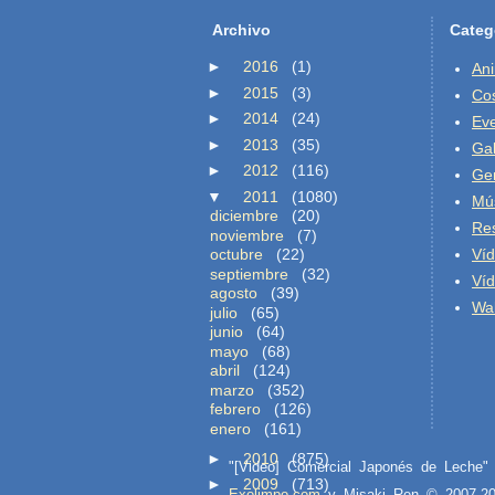
Archivo
Categ
►
2016
(1)
An
►
2015
(3)
Co
►
2014
(24)
Ev
►
2013
(35)
Gal
►
2012
(116)
Ge
▼
2011
(1080)
Mú
diciembre
(20)
Re
noviembre
(7)
octubre
(22)
Ví
septiembre
(32)
Ví
agosto
(39)
Wal
julio
(65)
junio
(64)
mayo
(68)
abril
(124)
marzo
(352)
febrero
(126)
enero
(161)
►
2010
(875)
"[Video] Comercial Japonés de Leche
►
2009
(713)
Exolimpo.com
y Misaki Ren © 2007-