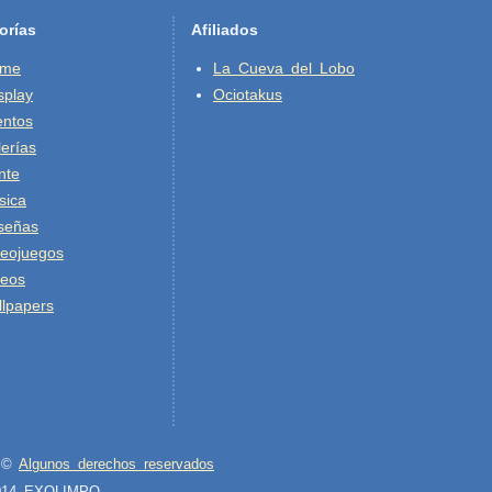
orías
Afiliados
ime
La Cueva del Lobo
splay
Ociotakus
entos
erías
nte
sica
señas
deojuegos
deos
lpapers
" ©
Algunos derechos reservados
2014 EXOLIMPO