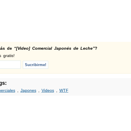
 más de
“[Video] Comercial Japonés de Leche”
?
 gratis!
gs:
erciales
,
Japones
,
Videos
,
WTF