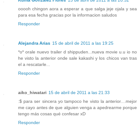
Kuma Gonzalez Flores
13 de abril de 2011 a las 20:32
ooooh chingon aora a esperar a que salga jeje ojala y sea
para esa fecha gracias por la informacion saludos
Responder
Alejandra Arias
15 de abril de 2011 a las 19:25
*o* orale nuevo trailer d shippuden...nueva movie u.u io no
he visto la anterior onde sale kakashi y los chicos van tras
el a rescatarle...
Responder
aiko_hiwatari
15 de abril de 2011 a las 21:33
:$ para ser sincera yo tampoco he visto la anterior....mejor
me cayo antes de que alguien venga a apedrearme porque
tengo más cosas qué confesar xD
Responder