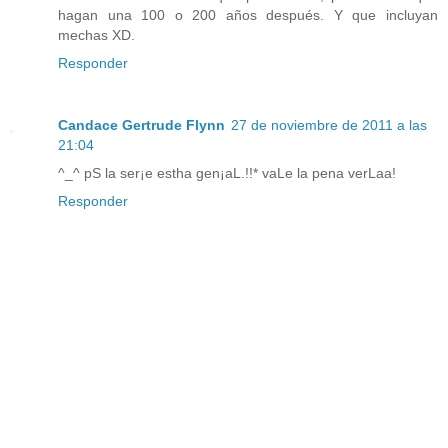
hagan una 100 o 200 años después. Y que incluyan
mechas XD.
Responder
Candace Gertrude Flynn
27 de noviembre de 2011 a las
21:04
^_^ pS la ser¡e estha gen¡aL.!!* vaLe la pena verLaa!
Responder