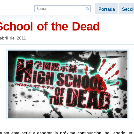
Portada
Secc
chool of the Dead
abril de 2011
 gusta esta serie y esperan la próxima continuación, ha llegado u