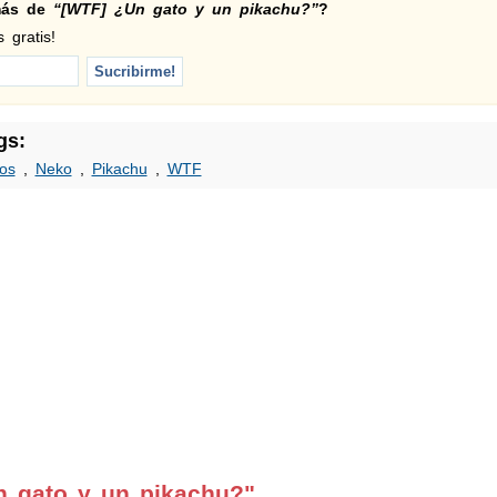
 más de
“[WTF] ¿Un gato y un pikachu?”
?
 gratis!
gs:
os
,
Neko
,
Pikachu
,
WTF
n gato y un pikachu?"