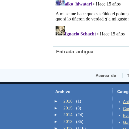
Entrada antigua
Acerca de
T
Archivo
Categ
►
2016
(1)
An
►
2015
(3)
Co
►
2014
(24)
Ev
►
2013
(35)
Gal
►
2012
(116)