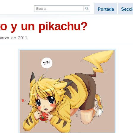
Portada
Secc
o y un pikachu?
arzo de 2011