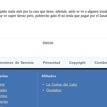
Inicio
erminos de Servicio
Privacidad
Copyright
Contác
orías
Afiliados
ime
La Cueva del Lobo
splay
Ociotakus
entos
erías