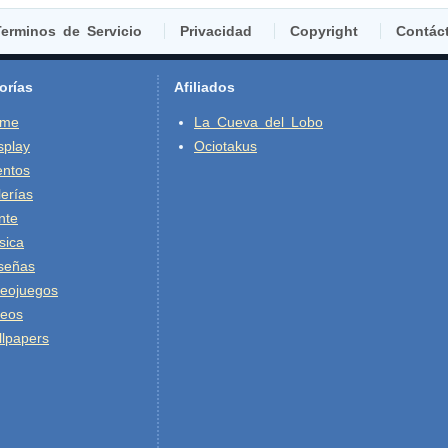
erminos de Servicio
Privacidad
Copyright
Contác
orías
Afiliados
ime
La Cueva del Lobo
splay
Ociotakus
entos
erías
nte
sica
señas
deojuegos
deos
lpapers