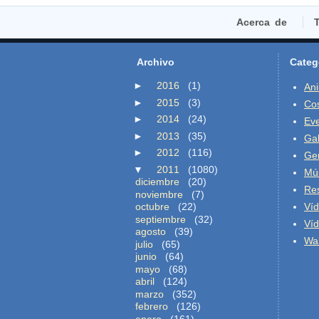
Acerca de
T
Archivo
Categ
►
2016
(1)
An
►
2015
(3)
Co
►
2014
(24)
Ev
►
2013
(35)
Gal
►
2012
(116)
Ge
▼
2011
(1080)
Mú
diciembre
(20)
Re
noviembre
(7)
octubre
(22)
Ví
septiembre
(32)
Ví
agosto
(39)
Wal
julio
(65)
junio
(64)
mayo
(68)
abril
(124)
marzo
(352)
febrero
(126)
enero
(161)