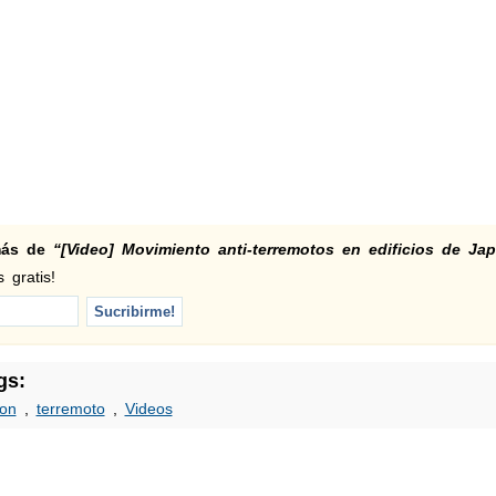
 más de
“[Video] Movimiento anti-terremotos en edificios de Ja
 gratis!
gs:
on
,
terremoto
,
Videos