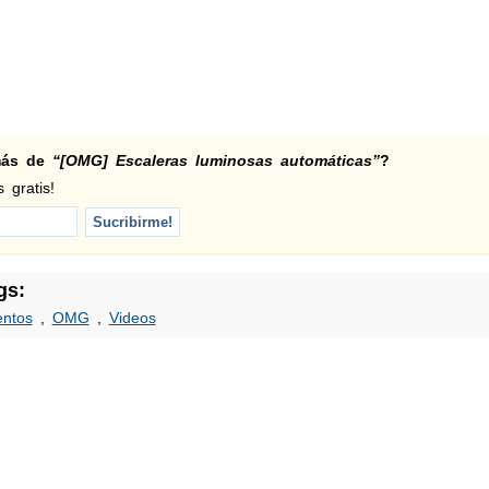
 más de
“[OMG] Escaleras luminosas automáticas”
?
 gratis!
gs:
entos
,
OMG
,
Videos