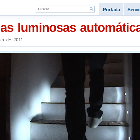
Portada
Secc
as luminosas automátic
zo de 2011