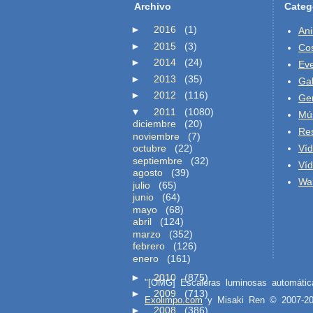
Archivo
Categ
►
2016
(1)
An
►
2015
(3)
Co
►
2014
(24)
Ev
►
2013
(35)
Gal
►
2012
(116)
Ge
▼
2011
(1080)
Mú
diciembre
(20)
Re
noviembre
(7)
octubre
(22)
Ví
septiembre
(32)
Ví
agosto
(39)
Wal
julio
(65)
junio
(64)
mayo
(68)
abril
(124)
marzo
(352)
febrero
(126)
enero
(161)
►
2010
(875)
"[OMG] Escaleras luminosas automáti
►
2009
(713)
Exolimpo.com
y Misaki Ren © 2007-
►
2008
(386)