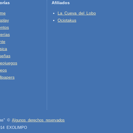
orías
Afiliados
ime
La Cueva del Lobo
splay
Ociotakus
entos
erías
nte
sica
señas
deojuegos
deos
lpapers
cas" ©
Algunos derechos reservados
2014 EXOLIMPO