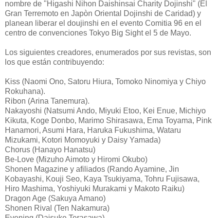
nombre de "Higashi Nihon Daishinsai Charity Dojinshi" (El
Gran Terremoto en Japòn Oriental Dojinshi de Caridad) y
planean liberar el doujinshi en el evento Comitia 96 en el
centro de convenciones Tokyo Big Sight el 5 de Mayo.
Los siguientes creadores, enumerados por sus revistas, son
los que están contribuyendo:
Kiss (Naomi Ono, Satoru Hiura, Tomoko Ninomiya y Chiyo
Rokuhana).
Ribon (Arina Tanemura).
Nakayoshi (Natsumi Ando, Miyuki Etoo, Kei Enue, Michiyo
Kikuta, Koge Donbo, Marimo Shirasawa, Ema Toyama, Pink
Hanamori, Asumi Hara, Haruka Fukushima, Wataru
Mizukami, Kotori Momoyuki y Daisy Yamada)
Chorus (Hanayo Hanatsu)
Be-Love (Mizuho Aimoto y Hiromi Okubo)
Shonen Magazine y afiliados (Rando Ayamine, Jin
Kobayashi, Kouji Seo, Kaya Tsukiyama, Tohru Fujisawa,
Hiro Mashima, Yoshiyuki Murakami y Makoto Raiku)
Dragon Age (Sakuya Amano)
Shonen Rival (Ten Nakamura)
Evening (Daisuke Terasawa)