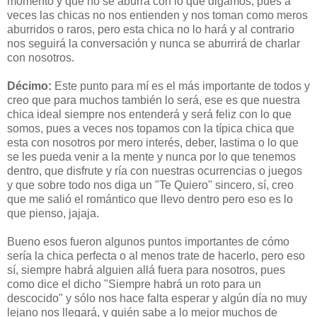
momento y que no se aburra con lo que digamos, pues a
veces las chicas no nos entienden y nos toman como meros
aburridos o raros, pero esta chica no lo hará y al contrario
nos seguirá la conversación y nunca se aburrirá de charlar
con nosotros.
Décimo:
Este punto para mí es el más importante de todos y
creo que para muchos también lo será, ese es que nuestra
chica ideal siempre nos entenderá y será feliz con lo que
somos, pues a veces nos topamos con la típica chica que
esta con nosotros por mero interés, deber, lastima o lo que
se les pueda venir a la mente y nunca por lo que tenemos
dentro, que disfrute y ría con nuestras ocurrencias o juegos
y que sobre todo nos diga un "Te Quiero" sincero, sí, creo
que me salió el romántico que llevo dentro pero eso es lo
que pienso, jajaja.
Bueno esos fueron algunos puntos importantes de cómo
sería la chica perfecta o al menos trate de hacerlo, pero eso
sí, siempre habrá alguien allá fuera para nosotros, pues
como dice el dicho "Siempre habrá un roto para un
descocido" y sólo nos hace falta esperar y algún día no muy
lejano nos llegará, y quién sabe a lo mejor muchos de