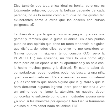
Dice también que toda chica ideal es bonita, pero eso es
totalmente subjetivo, porque la belleza depende de cada
persona, no es lo mismo como a mi que no me gustan tan
exuberantes como a otros que las deseen con curvas
peligrosas xD.
También dice que le gusten los videojuegos, que sea una
gamer y también que le guste el animé, en esos puntos
pues es una opinión que tiene un tanto tendencia a alguien
que disfruta de todos ellos, pero yo no me considero un
Gamer porque ni siquiera tengo consola O.O, pero la
PUMP IT UP, me apasiona, mi chica lo veía como algo
tonto,pero en un época le dio su oportunidad y no solo eso,
le hecho muchas ganas y lo disfrutó. En cuanto saber de
computadoras, pues nosotros podemos buscar a una niña
que haya estudiado eso. Para el anime hay mucho material
y pues considero que habrá alguno que le gustará y que le
hará derramar algunas lagrima, pero poder sentarla a ver
un anime que le llame la atención, es nuestro deber
conocerlas lo suficiente como para mostrarles alguna serie
¿o no?, si les muestras por ejemplo Elfen Lied la traumarás
y nunca querrá saber nada del anime T3T.