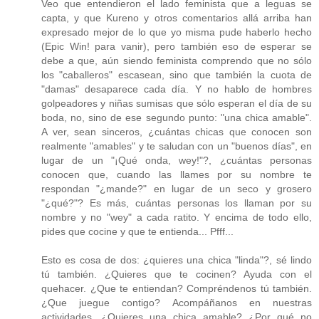
Veo que entendieron el lado feminista que a leguas se
capta, y que Kureno y otros comentarios allá arriba han
expresado mejor de lo que yo misma pude haberlo hecho
(Epic Win! para vanir), pero también eso de esperar se
debe a que, aún siendo feminista comprendo que no sólo
los "caballeros" escasean, sino que también la cuota de
"damas" desaparece cada día. Y no hablo de hombres
golpeadores y niñas sumisas que sólo esperan el día de su
boda, no, sino de ese segundo punto: "una chica amable".
A ver, sean sinceros, ¿cuántas chicas que conocen son
realmente "amables" y te saludan con un "buenos días", en
lugar de un "¡Qué onda, wey!"?, ¿cuántas personas
conocen que, cuando las llames por su nombre te
respondan "¿mande?" en lugar de un seco y grosero
"¿qué?"? Es más, cuántas personas los llaman por su
nombre y no "wey" a cada ratito. Y encima de todo ello,
pides que cocine y que te entienda... Pfff...
Esto es cosa de dos: ¿quieres una chica "linda"?, sé lindo
tú también. ¿Quieres que te cocinen? Ayuda con el
quehacer. ¿Que te entiendan? Compréndenos tú también.
¿Que juegue contigo? Acompáñanos en nuestras
actividades. ¿Quieres una chica amable? ¿Por qué no