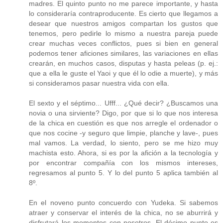
madres. El quinto punto no me parece importante, y hasta
lo consideraría contraproducente. Es cierto que llegamos a
desear que nuestros amigos compartan los gustos que
tenemos, pero pedirle lo mismo a nuestra pareja puede
crear muchas veces conflictos, pues si bien en general
podemos tener aficiones similares, las variaciones en ellas
crearán, en muchos casos, disputas y hasta peleas (p. ej.:
que a ella le guste el Yaoi y que él lo odie a muerte), y más
si consideramos pasar nuestra vida con ella.
El sexto y el séptimo... Ufff... ¿Qué decir? ¿Buscamos una
novia o una sirviente? Digo, por que si lo que nos interesa
de la chica en cuestión es que nos arregle el ordenador o
que nos cocine -y seguro que limpie, planche y lave-, pues
mal vamos. La verdad, lo siento, pero se me hizo muy
machista esto. Ahora, si es por la afición a la tecnología y
por encontrar compañía con los mismos intereses,
regresamos al punto 5. Y lo del punto 5 aplica también al
8º.
En el noveno punto concuerdo con Yudeka. Si sabemos
atraer y conservar el interés de la chica, no se aburrirá y
disfrutará los momentos con nosotros. El décimo punto es