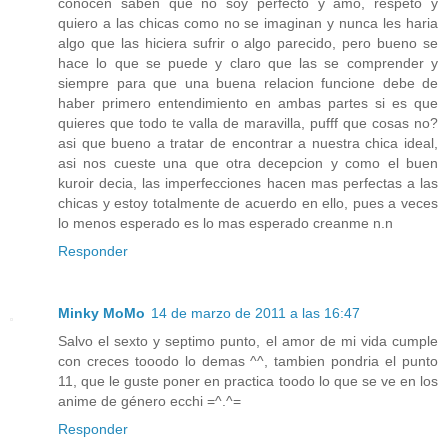
conocen saben que no soy perfecto y amo, respeto y
quiero a las chicas como no se imaginan y nunca les haria
algo que las hiciera sufrir o algo parecido, pero bueno se
hace lo que se puede y claro que las se comprender y
siempre para que una buena relacion funcione debe de
haber primero entendimiento en ambas partes si es que
quieres que todo te valla de maravilla, pufff que cosas no?
asi que bueno a tratar de encontrar a nuestra chica ideal,
asi nos cueste una que otra decepcion y como el buen
kuroir decia, las imperfecciones hacen mas perfectas a las
chicas y estoy totalmente de acuerdo en ello, pues a veces
lo menos esperado es lo mas esperado creanme n.n
Responder
Minky MoMo
14 de marzo de 2011 a las 16:47
Salvo el sexto y septimo punto, el amor de mi vida cumple
con creces tooodo lo demas ^^, tambien pondria el punto
11, que le guste poner en practica toodo lo que se ve en los
anime de género ecchi =^.^=
Responder