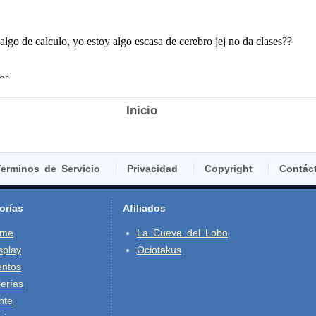
Inicio
erminos de Servicio
Privacidad
Copyright
Contác
orías
Afiliados
ime
La Cueva del Lobo
splay
Ociotakus
entos
erías
nte