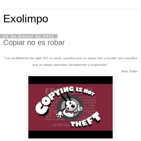
Exolimpo
20 de marzo de 2011
Copiar no es robar
"Los analfabetos del siglo XXI no serán aquellos que no sepan leer y escribir, sino aquellos
que no sepan aprender, desaprender y reaprender."
Alvin Toffler