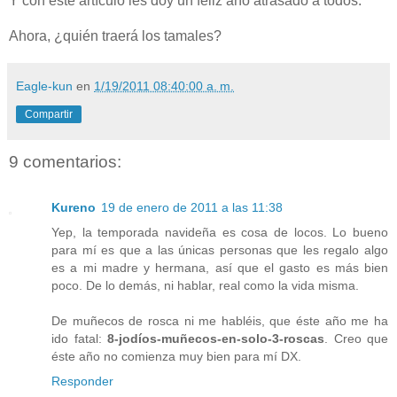
Y con este artículo les doy un feliz año atrasado a todos.
Ahora, ¿quién traerá los tamales?
Eagle-kun
en
1/19/2011 08:40:00 a. m.
Compartir
9 comentarios:
Kureno
19 de enero de 2011 a las 11:38
Yep, la temporada navideña es cosa de locos. Lo bueno
para mí es que a las únicas personas que les regalo algo
es a mi madre y hermana, así que el gasto es más bien
poco. De lo demás, ni hablar, real como la vida misma.
De muñecos de rosca ni me habléis, que éste año me ha
ido fatal:
8-jodíos-muñecos-en-solo-3-roscas
. Creo que
éste año no comienza muy bien para mí DX.
Responder