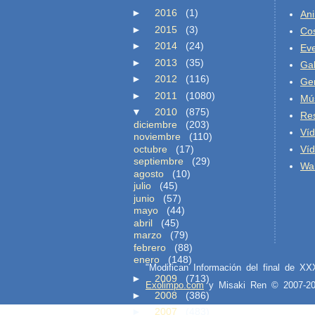
►
2016
(1)
An
►
2015
(3)
Co
►
2014
(24)
Ev
►
2013
(35)
Gal
►
2012
(116)
Ge
►
2011
(1080)
Mú
▼
2010
(875)
Re
diciembre
(203)
Ví
noviembre
(110)
octubre
(17)
Ví
septiembre
(29)
Wal
agosto
(10)
julio
(45)
junio
(57)
mayo
(44)
abril
(45)
marzo
(79)
febrero
(88)
enero
(148)
"Modifican Información del final de X
►
2009
(713)
Exolimpo.com
y Misaki Ren © 2007-
►
2008
(386)
►
2007
(483)