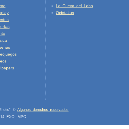
ime
La Cueva del Lobo
splay
Ociotakus
entos
erías
nte
sica
señas
deojuegos
deos
lpapers
XXholic" ©
Algunos derechos reservados
2014 EXOLIMPO