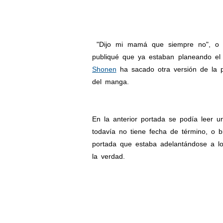
"Dijo mi mamá que siempre no", o a
publiqué que ya estaban planeando e
Shonen
ha sacado otra versión de la p
del manga.
En la anterior portada se podía leer un
todavía no tiene fecha de término, o b
portada que estaba adelantándose a l
la verdad.