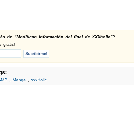
 más de
“Modifican Información del final de XXXholic”
?
 gratis!
gs:
AMP
,
Manga
,
xxxHolic