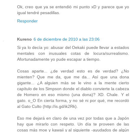
Ok, creo que ya se entendió mi punto xD y parece que yo
igual tendré pesadillas.
Responder
Kureno
6 de diciembre de 2010 a las 23:06
Si ya lo decía yo: abusar del Oekaki puede llevar a estados
mentales con inusuales cotas de locura/surrealismo.
Afortunadamente yo pude escapar a tiempo.
Cosas aparte... ¿de verdad esto es de verdad? ¿No
mienten? Que me da, que me da... Así que una dona
gigante... ¿A alguien más se le vino a la mente cierto
capítulo de los Simpson donde el diablo convierte la cabeza
de Homero en eso mismo (una dona)? XD. Chale. Y el
gato. o_O En cierta forma, y no sé ni por qué, me recordó
al Gato Culto (http://is.gd/ik2Rk).
Eso me dejará en claro de una vez por todas que a Japón
hay que mirarlo con respeto. Un día te proveen de las
cosas más moe y kawaii y al siguiente -ayudados de algún