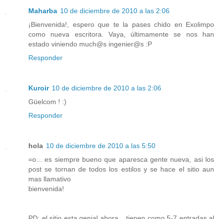
Maharba
10 de diciembre de 2010 a las 2:06
¡Bienvenida!, espero que te la pases chido en Exolimpo
como nueva escritora. Vaya, últimamente se nos han
estado viniendo much@s ingenier@s :P
Responder
Kuroir
10 de diciembre de 2010 a las 2:06
Güelcom ! :)
Responder
hola
10 de diciembre de 2010 a las 5:50
=o... es siempre bueno que aparesca gente nueva, asi los
post se tornan de todos los estilos y se hace el sitio aun
mas llamativo
bienvenida!
PD: el sitio esta genial ahora,,, tienen como 5-7 entradas al