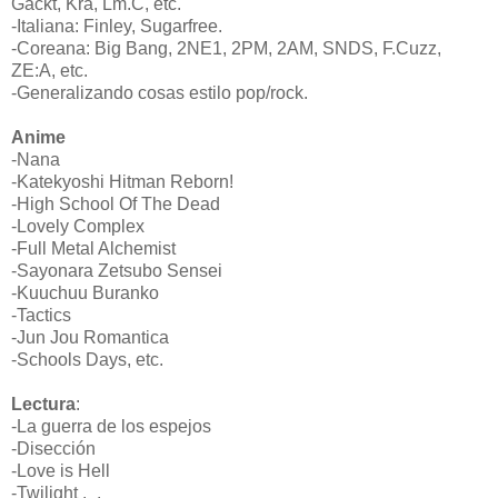
Gackt, Kra, Lm.C, etc.
-Italiana: Finley, Sugarfree.
-Coreana: Big Bang, 2NE1, 2PM, 2AM, SNDS, F.Cuzz,
ZE:A, etc.
-Generalizando cosas estilo pop/rock.
Anime
-Nana
-Katekyoshi Hitman Reborn!
-High School Of The Dead
-Lovely Complex
-Full Metal Alchemist
-Sayonara Zetsubo Sensei
-Kuuchuu Buranko
-Tactics
-Jun Jou Romantica
-Schools Days, etc.
Lectura
:
-La guerra de los espejos
-Disección
-Love is Hell
-Twilight ._.