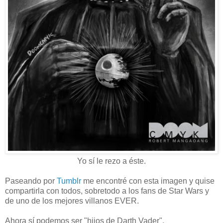
Yo sí le rezo a éste.
Paseando por
Tumblr
me encontré con esta imagen y quise
compartirla con todos, sobretodo a los fans de Star Wars y
de uno de los mejores villanos EVER.
Ahora sí podemos ser "hijos de Darth Vader".