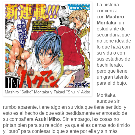
La historia
comienza
con
Mashiro
Moritaka
, un
estudiante de
secundaria que
no tiene idea de
lo que hará con
su vida o con
sus estudios de
bachillerato,
pero que tiene
un gran talento
para el dibujo.
Mashiro "Saiko" Moritaka y Takagi "Shujin" Akito
Moritaka,
aunque sin
rumbo aparente, tiene algo en su vida que tiene sentido, y
esto es el hecho de que está perdidamente enamorado de
su compañera
Azuki Miho
. Sin embargo, las cosas no
pintan bien para su relación, ya que él es demasiado tímido
y "puro" para confesar lo que siente por ella y sin más