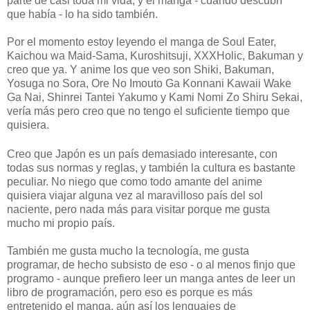
parte de casi toda mi vida, y el manga - cuando descubrí
que había - lo ha sido también.
Por el momento estoy leyendo el manga de Soul Eater,
Kaichou wa Maid-Sama, Kuroshitsuji, XXXHolic, Bakuman y
creo que ya. Y anime los que veo son Shiki, Bakuman,
Yosuga no Sora, Ore No Imouto Ga Konnani Kawaii Wake
Ga Nai, Shinrei Tantei Yakumo y Kami Nomi Zo Shiru Sekai,
vería más pero creo que no tengo el suficiente tiempo que
quisiera.
Creo que Japón es un país demasiado interesante, con
todas sus normas y reglas, y también la cultura es bastante
peculiar. No niego que como todo amante del anime
quisiera viajar alguna vez al maravilloso país del sol
naciente, pero nada más para visitar porque me gusta
mucho mi propio país.
También me gusta mucho la tecnología, me gusta
programar, de hecho subsisto de eso - o al menos finjo que
programo - aunque prefiero leer un manga antes de leer un
libro de programación, pero eso es porque es más
entretenido el manga, aún así los lenguajes de