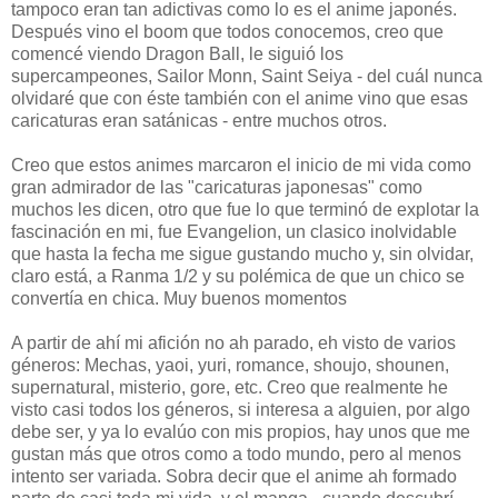
tampoco eran tan adictivas como lo es el anime japonés.
Después vino el boom que todos conocemos, creo que
comencé viendo Dragon Ball, le siguió los
supercampeones, Sailor Monn, Saint Seiya - del cuál nunca
olvidaré que con éste también con el anime vino que esas
caricaturas eran satánicas - entre muchos otros.
Creo que estos animes marcaron el inicio de mi vida como
gran admirador de las "caricaturas japonesas" como
muchos les dicen, otro que fue lo que terminó de explotar la
fascinación en mi, fue Evangelion, un clasico inolvidable
que hasta la fecha me sigue gustando mucho y, sin olvidar,
claro está, a Ranma 1/2 y su polémica de que un chico se
convertía en chica. Muy buenos momentos
A partir de ahí mi afición no ah parado, eh visto de varios
géneros: Mechas, yaoi, yuri, romance, shoujo, shounen,
supernatural, misterio, gore, etc. Creo que realmente he
visto casi todos los géneros, si interesa a alguien, por algo
debe ser, y ya lo evalúo con mis propios, hay unos que me
gustan más que otros como a todo mundo, pero al menos
intento ser variada. Sobra decir que el anime ah formado