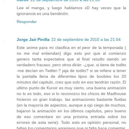
Lee el manga, y luego hablamos xD hay veces que la
ignorancia es una bendición.
Responder
Jorge Jair Pinilla
22 de septiembre de 2010 a las 21:04
Este anime para mi clasifica en el peor de la temporada (
no me mal entiendan) digo esto por que al comienzo
genero tanta expectativa que al final resulto siendo un
verdadero fracaso; pero otros dirán -¿que, si tiene de todito
-me decían en Twitter-? jaja de todito? si se refiere a tener
la pantalla llena de diferentes tipos de boobies los 20
minutos del capitulo, creo que solo en eso tendrán razón. El
ultimo punto de Kuroir es muy cierto, una buena animación
no lo es todo, eso si lo reconozco los chicos de Madhouse
hicieron un gran trabajo, las animaciones bastante fluidas
(en la mayoría de aspectos, aunque a ojo ciego de muchos,
bajaron la animación en los últimos capítulos, pero bueno
de eso comentare en una próxima entrada sobre los
errores de esta serie). Todo esto es opinión personal, no
faltan los comentarios agresivos que ni falta hace comentar,