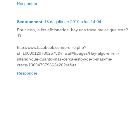
Responder
Sentosenent
13 de julio de 2010 a las 14:04
Por cierto, a los aficionados, hay una frase mejor que esta?
:D
http://www.facebook.com/profile.php?
id=100001297802675&v=wall#!/pages/Hay-algo-en-mi-
interior-que-cuanto-mas-cerca-estoy-de-ti-mas-me-
crece/136947679662420?ref=ts
Responder