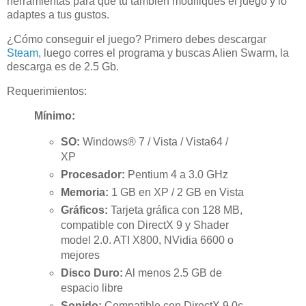
herramientas para que tú también modifiques el juego y lo
adaptes a tus gustos.
¿Cómo conseguir el juego? Primero debes descargar
Steam
, luego corres el programa y buscas Alien Swarm, la
descarga es de 2.5 Gb.
Requerimientos:
Mínimo:
SO:
Windows® 7 / Vista / Vista64 /
XP
Procesador:
Pentium 4 a 3.0 GHz
Memoria:
1 GB en XP / 2 GB en Vista
Gráficos:
Tarjeta gráfica con 128 MB,
compatible con DirectX 9 y Shader
model 2.0. ATI X800, NVidia 6600 o
mejores
Disco Duro:
Al menos 2.5 GB de
espacio libre
Sonido:
Compatible con DirectX 9.0c