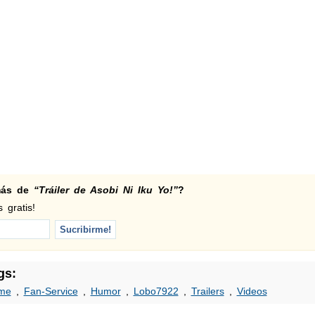
 más de
“Tráiler de Asobi Ni Iku Yo!”
?
 gratis!
gs:
me
,
Fan-Service
,
Humor
,
Lobo7922
,
Trailers
,
Videos