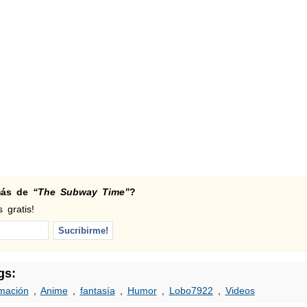
 más de
“The Subway Time”
?
 gratis!
gs:
mación
,
Anime
,
fantasía
,
Humor
,
Lobo7922
,
Videos