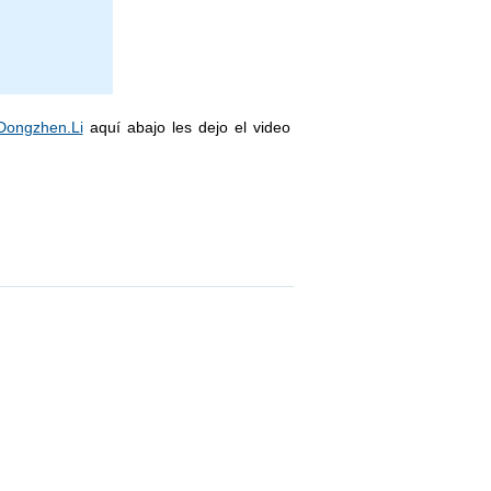
Dongzhen.Li
aquí abajo les dejo el video