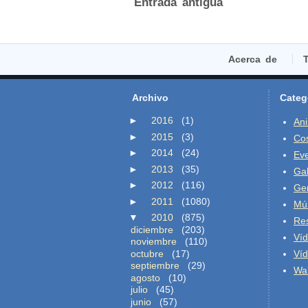
Entrada antigua
Acerca de
T
Archivo
Categ
►
2016
(1)
An
►
2015
(3)
Co
►
2014
(24)
Ev
►
2013
(35)
Gal
►
2012
(116)
Ge
►
2011
(1080)
Mú
▼
2010
(875)
Re
diciembre
(203)
Ví
noviembre
(110)
octubre
(17)
Ví
septiembre
(29)
Wal
agosto
(10)
julio
(45)
junio
(57)