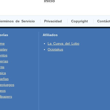
Inicio
erminos de Servicio
Privacidad
Copyright
Contác
orías
Afiliados
ime
La Cueva del Lobo
splay
Ociotakus
entos
erías
nte
sica
señas
deojuegos
deos
lpapers