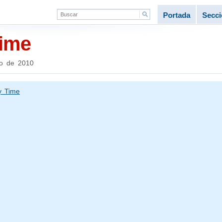
Portada
Secc
ime
io de 2010