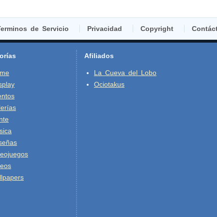
erminos de Servicio
Privacidad
Copyright
Contác
orías
Afiliados
ime
La Cueva del Lobo
splay
Ociotakus
entos
erías
nte
sica
señas
deojuegos
deos
lpapers