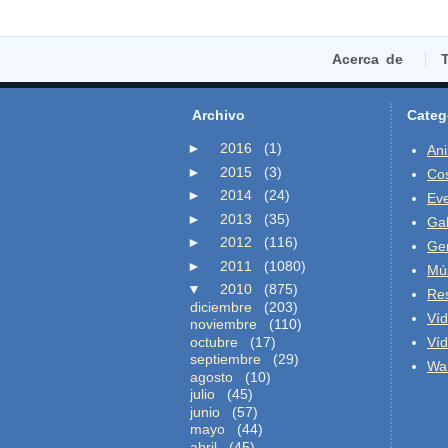
Acerca de
T
Archivo
Categ
►
2016
(1)
An
►
2015
(3)
Co
►
2014
(24)
Ev
►
2013
(35)
Gal
►
2012
(116)
Ge
►
2011
(1080)
Mú
▼
2010
(875)
Re
diciembre
(203)
Ví
noviembre
(110)
octubre
(17)
Ví
septiembre
(29)
Wal
agosto
(10)
julio
(45)
junio
(57)
mayo
(44)
abril
(45)