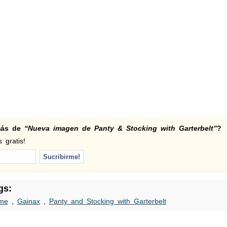
 más de
“Nueva imagen de Panty & Stocking with Garterbelt”
?
 gratis!
gs:
me
,
Gainax
,
Panty and Stocking with Garterbelt