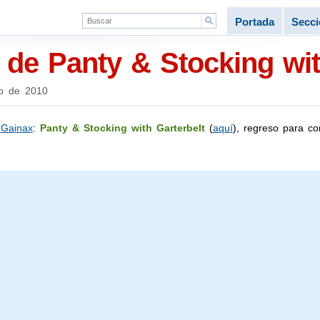
Portada
Secc
de Panty & Stocking wit
o de 2010
e
Gainax
:
Panty & Stocking with Garterbelt
(
aquí
), regreso para c