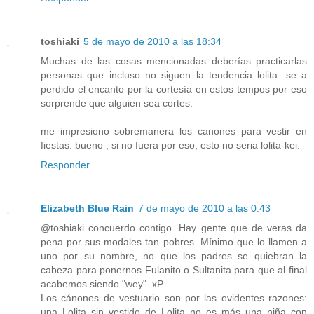
toshiaki
5 de mayo de 2010 a las 18:34
Muchas de las cosas mencionadas deberías practicarlas
personas que incluso no siguen la tendencia lolita. se a
perdido el encanto por la cortesía en estos tempos por eso
sorprende que alguien sea cortes.
me impresiono sobremanera los canones para vestir en
fiestas. bueno , si no fuera por eso, esto no seria lolita-kei.
Responder
Elizabeth Blue Rain
7 de mayo de 2010 a las 0:43
@toshiaki concuerdo contigo. Hay gente que de veras da
pena por sus modales tan pobres. Mínimo que lo llamen a
uno por su nombre, no que los padres se quiebran la
cabeza para ponernos Fulanito o Sultanita para que al final
acabemos siendo "wey". xP
Los cánones de vestuario son por las evidentes razones:
una Lolita sin vestido de Lolita no es más una niña con