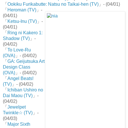
「
Ookiku Furikabutte: Natsu no Taikai-hen (TV)
」- (04/01)
「
Heroman (TV)
」-
(04/01)
「
Ketsu-Inu (TV)
」-
(04/01)
「
Ring ni Kakero 1:
Shadow (TV)
」-
(04/02)
「
To Love-Ru
(OVA)
」- (04/02)
「
GA: Geijutsuka Art
Design Class
(OVA)
」- (04/02)
「
Angel Beats!
(TV)
」- (04/02)
「
Ichiban Ushiro no
Dai Maou (TV)
」-
(04/02)
「
Jewelpet
Twinkle☆ (TV)
」-
(04/03)
「
Major Sixth