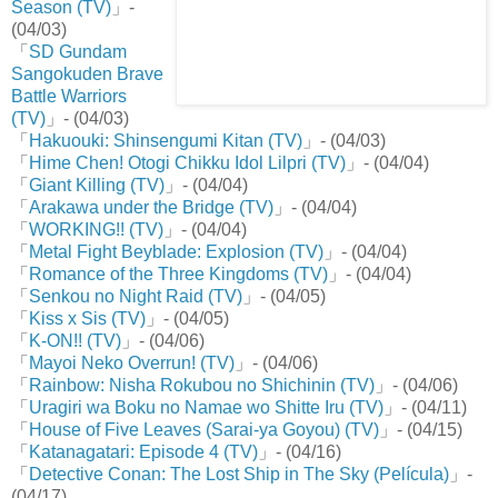
Season (TV)
」-
(04/03)
「
SD Gundam
Sangokuden Brave
Battle Warriors
(TV)
」- (04/03)
「
Hakuouki: Shinsengumi Kitan (TV)
」- (04/03)
「
Hime Chen! Otogi Chikku Idol Lilpri (TV)
」- (04/04)
「
Giant Killing (TV)
」- (04/04)
「
Arakawa under the Bridge (TV)
」- (04/04)
「
WORKING!! (TV)
」- (04/04)
「
Metal Fight Beyblade: Explosion (TV)
」- (04/04)
「
Romance of the Three Kingdoms (TV)
」- (04/04)
「
Senkou no Night Raid (TV)
」- (04/05)
「
Kiss x Sis (TV)
」- (04/05)
「
K-ON!! (TV)
」- (04/06)
「
Mayoi Neko Overrun! (TV)
」- (04/06)
「
Rainbow: Nisha Rokubou no Shichinin (TV)
」- (04/06)
「
Uragiri wa Boku no Namae wo Shitte Iru (TV)
」- (04/11)
「
House of Five Leaves (Sarai-ya Goyou) (TV)
」- (04/15)
「
Katanagatari: Episode 4 (TV)
」- (04/16)
「
Detective Conan: The Lost Ship in The Sky (Película)
」-
(04/17)