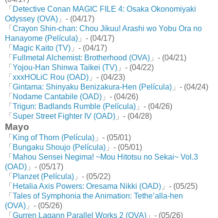
「
Detective Conan MAGIC FILE 4: Osaka Okonomiyaki
Odyssey (OVA)
」- (04/17)
「
Crayon Shin-chan: Chou Jikuu! Arashi wo Yobu Ora no
Hanayome (Película)
」- (04/17)
「
Magic Kaito (TV)
」- (04/17)
「
Fullmetal Alchemist: Brotherhood (OVA)
」- (04/21)
「
Yojou-Han Shinwa Taikei (TV)
」- (04/22)
「
xxxHOLiC Rou (OAD)
」- (04/23)
「
Gintama: Shinyaku Benizakura-Hen (Película)
」- (04/24)
「
Nodame Cantabile (OAD)
」- (04/26)
「
Trigun: Badlands Rumble (Película)
」- (04/26)
「
Super Street Fighter IV (OAD)
」- (04/28)
Mayo
「
King of Thorn (Película)
」- (05/01)
「
Bungaku Shoujo (Película)
」- (05/01)
「
Mahou Sensei Negima! ~Mou Hitotsu no Sekai~ Vol.3
(OAD)
」- (05/17)
「
Planzet (Película)
」- (05/22)
「
Hetalia Axis Powers: Oresama Nikki (OAD)
」- (05/25)
「
Tales of Symphonia the Animation: Tethe’alla-hen
(OVA)
」- (05/26)
「
Gurren Lagann Parallel Works 2 (OVA)
」- (05/26)