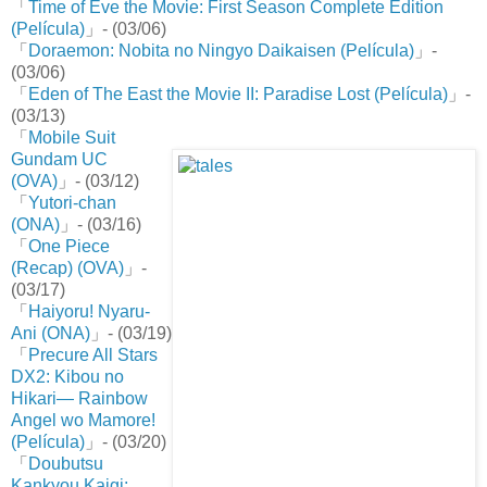
「
Time of Eve the Movie: First Season Complete Edition
(Película)
」- (03/06)
「
Doraemon: Nobita no Ningyo Daikaisen (Película)
」-
(03/06)
「
Eden of The East the Movie II: Paradise Lost (Película)
」-
(03/13)
「
Mobile Suit
Gundam UC
(OVA)
」- (03/12)
「
Yutori-chan
(ONA)
」- (03/16)
「
One Piece
(Recap) (OVA)
」-
(03/17)
「
Haiyoru! Nyaru-
Ani (ONA)
」- (03/19)
「
Precure All Stars
DX2: Kibou no
Hikari— Rainbow
Angel wo Mamore!
(Película)
」- (03/20)
「
Doubutsu
Kankyou Kaigi: