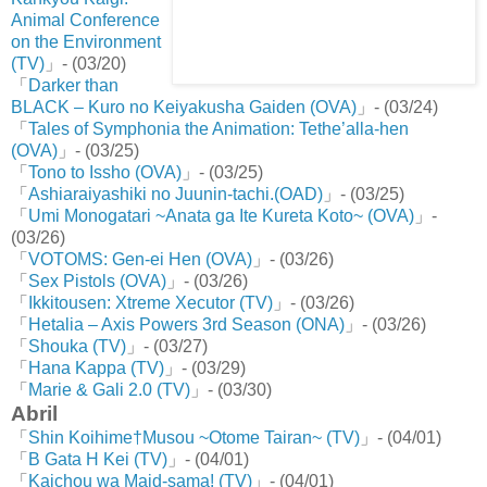
Animal Conference
on the Environment
(TV)
」- (03/20)
「
Darker than
BLACK – Kuro no Keiyakusha Gaiden (OVA)
」- (03/24)
「
Tales of Symphonia the Animation: Tethe’alla-hen
(OVA)
」- (03/25)
「
Tono to Issho (OVA)
」- (03/25)
「
Ashiaraiyashiki no Juunin-tachi.(OAD)
」- (03/25)
「
Umi Monogatari ~Anata ga Ite Kureta Koto~ (OVA)
」-
(03/26)
「
VOTOMS: Gen-ei Hen (OVA)
」- (03/26)
「
Sex Pistols (OVA)
」- (03/26)
「
Ikkitousen: Xtreme Xecutor (TV)
」- (03/26)
「
Hetalia – Axis Powers 3rd Season (ONA)
」- (03/26)
「
Shouka (TV)
」- (03/27)
「
Hana Kappa (TV)
」- (03/29)
「
Marie & Gali 2.0 (TV)
」- (03/30)
Abril
「
Shin Koihime†Musou ~Otome Tairan~ (TV)
」- (04/01)
「
B Gata H Kei (TV)
」- (04/01)
「
Kaichou wa Maid-sama! (TV)
」- (04/01)