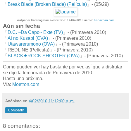
「
Break Blade (Broken Blade) (Película)
」- (05/29)
Wallpaper Katanagatari.
Resolución: 1440x800
. Fuente:
Konachan.com
Aún sin fecha
「
D.C. ~Da Capo~ Exte (TV)
」- (Primavera 2010)
「
Ai no Kusabi (OVA)
」- (Primavera 2010)
「
Utawarerumono (OVA)
」- (Primavera 2010)
「REDLINE (Película)」- (Primavera 2010)
「
BLACK★ROCK SHOOTER (OVA)
」- (Primavera 2010)
Como pueden ver hay bastante por ver, así que a disfrutar
se dijo la temporada de Primavera de 2010.
Hasta una próxima.
Vía:
Moetron.com
Anónimo
en
4/02/2010 11:12:00 p. m.
Compartir
8 comentarios: