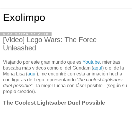
Exolimpo
4 de marzo de 2010
[Video] Lego Wars: The Force
Unleashed
Viajando por este gran mundo que es
Youtube
, mientras
buscaba más videos como el del Gundam (
aquí
) o el de la
Mona Lisa (
aquí
), me encontré con esta animación hecha
con figuras de Lego representando “
the coolest lightsaber
duel possible
” –la mejor lucha con láser posible– (según su
propio creador).
The Coolest Lightsaber Duel Possible