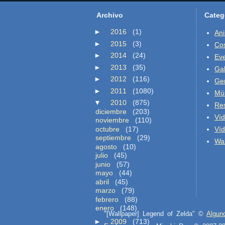
Archivo
Categ
►
2016
(1)
An
►
2015
(3)
Co
►
2014
(24)
Ev
►
2013
(35)
Gal
►
2012
(116)
Ge
►
2011
(1080)
Mú
▼
2010
(875)
Re
diciembre
(203)
Ví
noviembre
(110)
octubre
(17)
Ví
septiembre
(29)
Wal
agosto
(10)
julio
(45)
junio
(57)
mayo
(44)
abril
(45)
marzo
(79)
febrero
(88)
enero
(148)
"[Wallpaper] Legend of Zelda" ©
Algun
►
2009
(713)