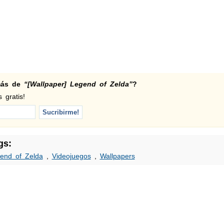
 más de
“[Wallpaper] Legend of Zelda”
?
 gratis!
gs:
end of Zelda
,
Videojuegos
,
Wallpapers