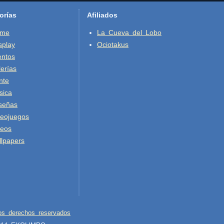
orías
Afiliados
ime
La Cueva del Lobo
splay
Ociotakus
entos
erías
nte
sica
señas
deojuegos
deos
lpapers
os derechos reservados