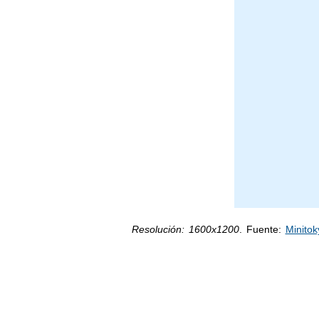
Resolución: 1600x1200
. Fuente:
Minitok