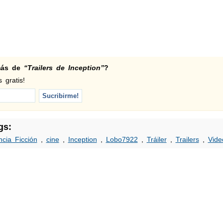
 más de
“Trailers de Inception”
?
 gratis!
gs:
ncia Ficción
,
cine
,
Inception
,
Lobo7922
,
Tráiler
,
Trailers
,
Vide