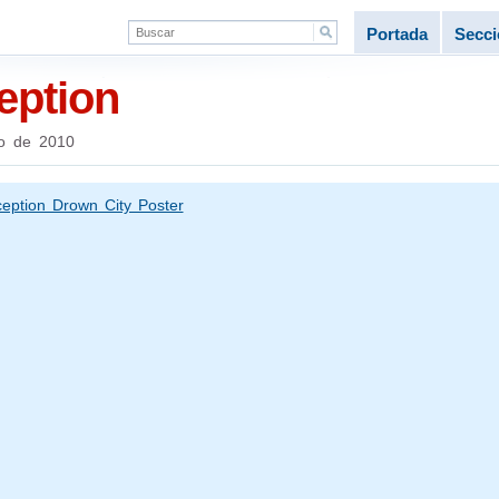
Portada
Secc
ception
o de 2010