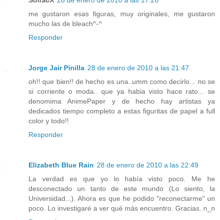
SolracX
28 de enero de 2010 a las 17:26
me gustaron esas figuras, muy originales, me gustaron
mucho las de bleach^-^
Responder
Jorge Jair Pinilla
28 de enero de 2010 a las 21:47
oh!! que bien!! de hecho es una..umm como decirlo... no se
si corriente o moda.. que ya habia visto hace rato... se
denomima AnimePaper y de hecho hay artistas ya
dedicados tiempo completo a estas figuritas de papel a full
color y todo!!
Responder
Elizabeth Blue Rain
28 de enero de 2010 a las 22:49
La verdad es que yo lo había visto poco. Me he
desconectado un tanto de este mundo (Lo siento, la
Universidad...). Ahora es que he podido "reconectarme" un
poco. Lo investigaré a ver qué más encuentro. Gracias. n_n