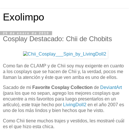
Exolimpo
25 de enero de 2010
Cosplay Destacado: Chii de Chobits
Como fan de CLAMP y de Chii soy muy exigente en cuanto
a los cosplays que se hacen de Chii y, la verdad, pocos me
llaman la atención y éste que ven arriba es uno de ellos.
Sacado de mi
Favorite Cosplay Collection
de
DeviantArt
(para los que no sepan, agrego los mejores cosplays que
encuentre a mis favoritos para luego presentarlos en un
artículo), este traje hecho por
LivingDoll2
en el año 2007 es
uno de los más lindos y bien hechos que he visto.
Como Chii tiene muchos trajes y vestidos, les mostraré cuál
es el que hizo esta chica.