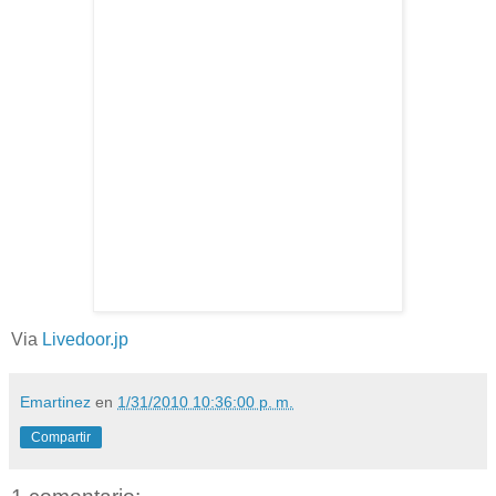
Via
Livedoor.jp
Emartinez
en
1/31/2010 10:36:00 p. m.
Compartir