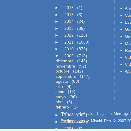
►
2016
(1)
An
►
2015
(3)
Co
►
2014
(24)
Ev
►
2013
(35)
Gal
►
2012
(116)
Ge
►
2011
(1080)
Mú
►
2010
(875)
Re
▼
2009
(713)
Ví
diciembre
(143)
Ví
noviembre
(97)
octubre
(142)
Wal
septiembre
(147)
agosto
(63)
julio
(4)
junio
(14)
mayo
(96)
abril
(6)
febrero
(1)
"[Wallpaper] Aisaka Taiga, la Mini-Tig
►
2008
(386)
Exolimpo.com
y Misaki Ren © 2007-
►
2007
(483)
►
2006
(5)