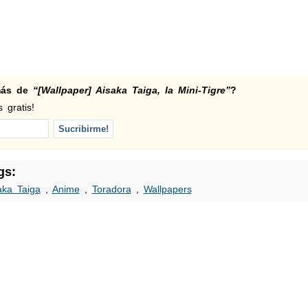
 más de
“[Wallpaper] Aisaka Taiga, la Mini-Tigre”
?
 gratis!
gs:
aka Taiga
,
Anime
,
Toradora
,
Wallpapers