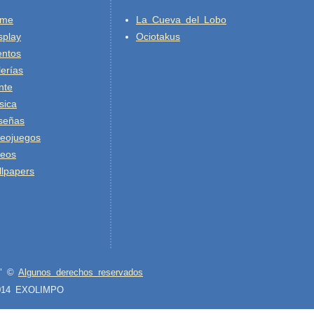
ime
La Cueva del Lobo
splay
Ociotakus
entos
erías
nte
sica
señas
deojuegos
deos
lpapers
re" ©
Algunos derechos reservados
2014 EXOLIMPO