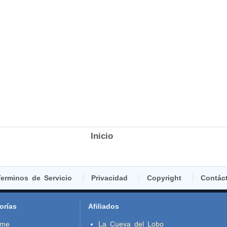
Inicio
erminos de Servicio
Privacidad
Copyright
Contác
orías
Afiliados
ime
La Cueva del Lobo