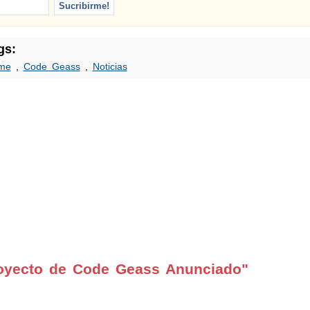
gs:
me
,
Code Geass
,
Noticias
oyecto de Code Geass Anunciado"