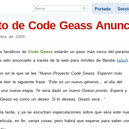
Portada
Secc
to de Code Geass Anunc
mbre de 2009
os fanáticos de
Code Geass
estarán un paso más cerca del paraíso
sido anunciado a través de la web para móviles de Bandai (
aquí
).
n en la que se lee ”
Nuevo Proyecto Code Geass. Esperen más
 leer la siguiente frase: “
Este es un nuevo génesis… el día del
 una nueva etapa. Te será dado un nuevo Geass pronto. Espera y
. Geass es como un deseo. Si lo deseas, Geass será…
”
 la tarde, y ya se escuchan especulaciones sobre que será este nu
lícula, en fin, varias cosas; pero habrá que esperar para saber co