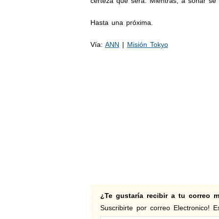
certeza que será. Mientras, a soñar se d
Hasta una próxima.
Vía:
ANN
|
Misión Tokyo
¿Te gustaría recibir a tu correo
Suscribirte por correo Electronico! Es