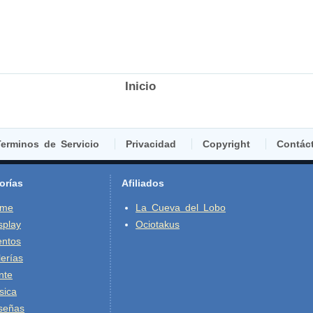
Inicio
erminos de Servicio
Privacidad
Copyright
Contác
orías
Afiliados
ime
La Cueva del Lobo
splay
Ociotakus
entos
erías
nte
sica
señas