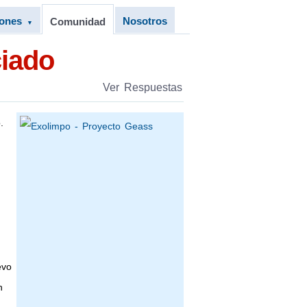
iones
Nosotros
Comunidad
▼
iado
Ver Respuestas
.
evo
n