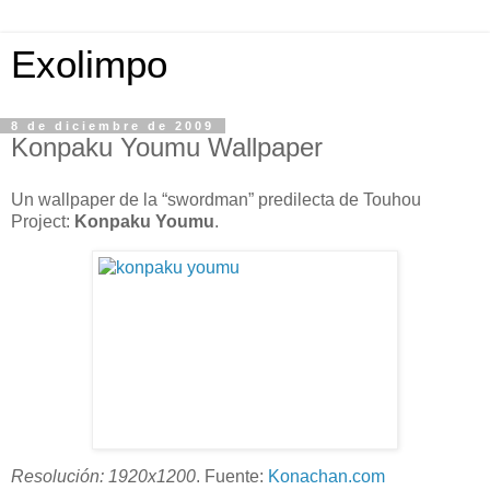
Exolimpo
8 de diciembre de 2009
Konpaku Youmu Wallpaper
Un wallpaper de la “swordman” predilecta de Touhou
Project:
Konpaku Youmu
.
Resolución: 1920x1200
. Fuente:
Konachan.com