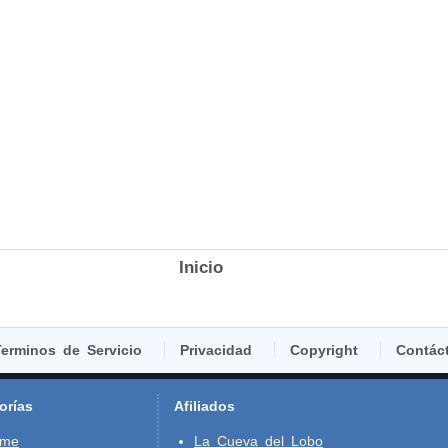
Inicio
erminos de Servicio
Privacidad
Copyright
Contác
orías
Afiliados
ime
La Cueva del Lobo