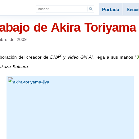
Portada
Secc
rabajo de Akira Toriyama
mbre de 2009
2
aboración del creador de
DNA
y
Video Girl Ai
, llega a sus manos “
J
kazu Katsura
.