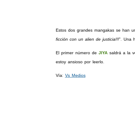
Estos dos grandes mangakas se han uni
ficción con un alien de justicia!!!
”. Una h
El primer número de
JIYA
saldrá a la v
estoy ansioso por leerlo.
Vía:
Vs Medios