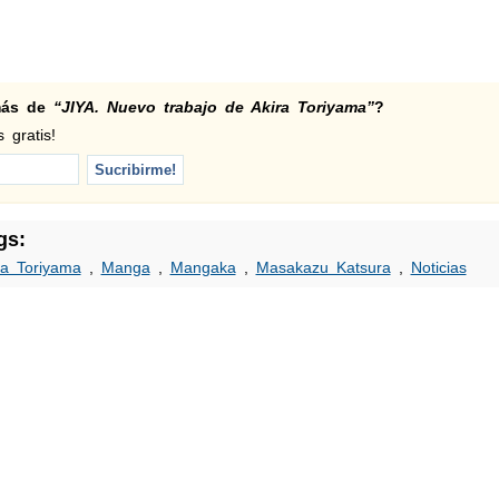
 más de
“JIYA. Nuevo trabajo de Akira Toriyama”
?
 gratis!
gs:
ra Toriyama
,
Manga
,
Mangaka
,
Masakazu Katsura
,
Noticias