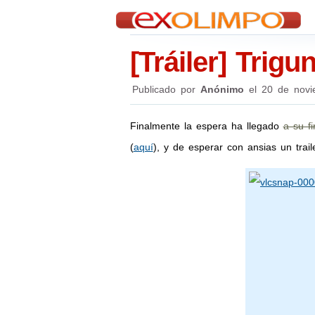
[Tráiler] Trig
Publicado por
Anónimo
el
20 de novi
Finalmente la espera ha llegado
a su fi
(
aquí
), y de esperar con ansias un trai