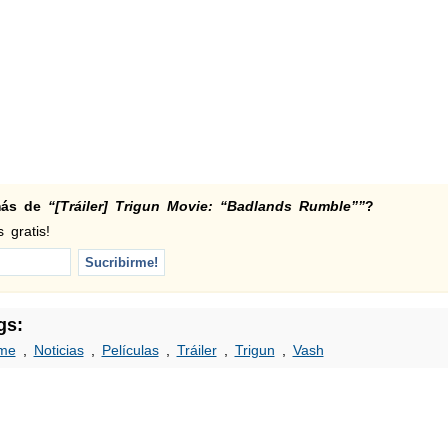
 más de
“[Tráiler] Trigun Movie: “Badlands Rumble””
?
 gratis!
gs:
me
,
Noticias
,
Películas
,
Tráiler
,
Trigun
,
Vash