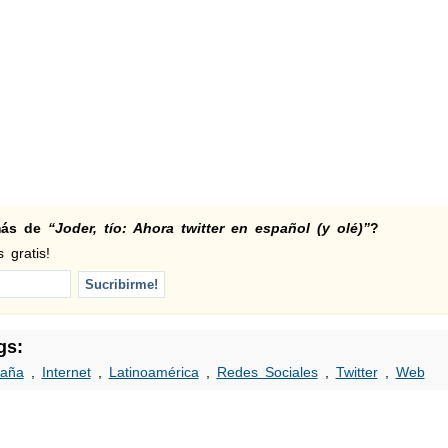
 más de
“Joder, tío: Ahora twitter en español (y olé)”
?
 gratis!
gs:
aña
,
Internet
,
Latinoamérica
,
Redes Sociales
,
Twitter
,
Web