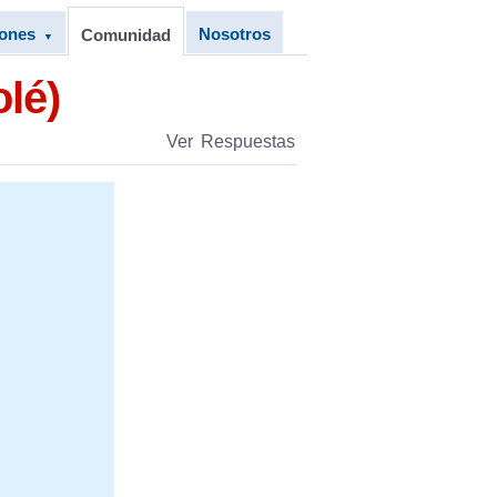
iones
Nosotros
Comunidad
▼
olé)
Ver Respuestas