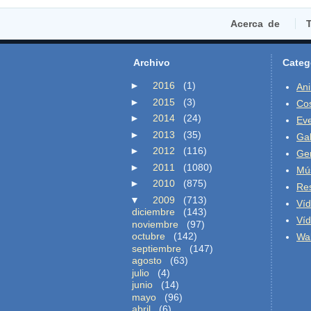
Acerca de
T
Archivo
Categ
►
2016
(1)
An
►
2015
(3)
Co
►
2014
(24)
Ev
►
2013
(35)
Gal
►
2012
(116)
Ge
►
2011
(1080)
Mú
►
2010
(875)
Re
▼
2009
(713)
Ví
diciembre
(143)
Ví
noviembre
(97)
octubre
(142)
Wal
septiembre
(147)
agosto
(63)
julio
(4)
junio
(14)
mayo
(96)
abril
(6)