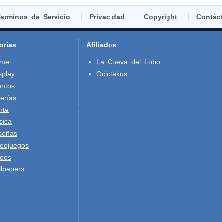
erminos de Servicio
Privacidad
Copyright
Contác
orías
Afiliados
ime
La Cueva del Lobo
splay
Ociotakus
entos
erías
nte
sica
señas
deojuegos
deos
lpapers