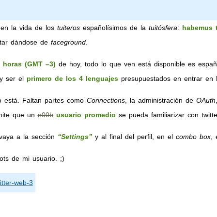
en la vida de los
tuiteros
españolísimos de la
tuitósfera
:
habemus t
tar dándose de
faceground
.
 horas (GMT –3)
de hoy, todo lo que ven está disponible es españ
 y ser el
primero de los 4 lenguajes
presupuestados en entrar en la
 está. Faltan partes como
Connections
, la administración de
OAuth
rmite que un
n00b
usuario promedio
se pueda familiarizar con twitte
 vaya a la sección
“Settings”
y al final del perfil, en el
combo box
,
ots de mi usuario. ;)