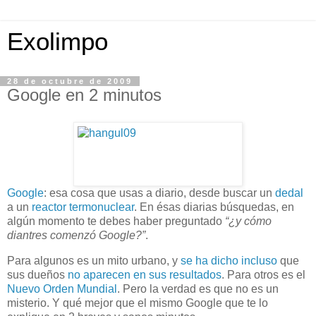
Exolimpo
28 de octubre de 2009
Google en 2 minutos
Google
: esa cosa que usas a diario, desde buscar un
dedal
a un
reactor termonuclear
. En ésas diarias búsquedas, en
algún momento te debes haber preguntado
“¿y cómo
diantres comenzó Google?”
.
Para algunos es un mito urbano, y
se ha dicho
incluso
que
sus dueños
no aparecen en sus resultados
. Para otros es el
Nuevo Orden Mundial
. Pero la verdad es que no es un
misterio. Y qué mejor que el mismo Google que te lo