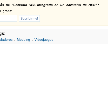
 más de
“Consola NES integrada en un cartucho de NES”
?
 gratis!
gs:
ladores
,
Modding
,
Videojuegos