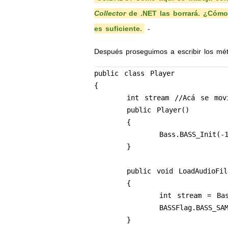
Collector
de .NET las borrará. ¿Cómo 
es suficiente.
-
Después proseguimos a escribir los mét
public class Player

{

	int stream //Acá se movió la variable para evitar al GB

	public Player()

	{

		Bass.BASS_Init(-1, 44100, BASSInit.BASS_DEVICE_DEFAULT, 			IntPtr.Zero, null);

	}

	public void LoadAudioFile(string location)

	{

		int stream = Bass.BASS_StreamCreateFile(location, 0 , 0

		BASSFlag.BASS_SAMPLE_FLOAT);

	}
