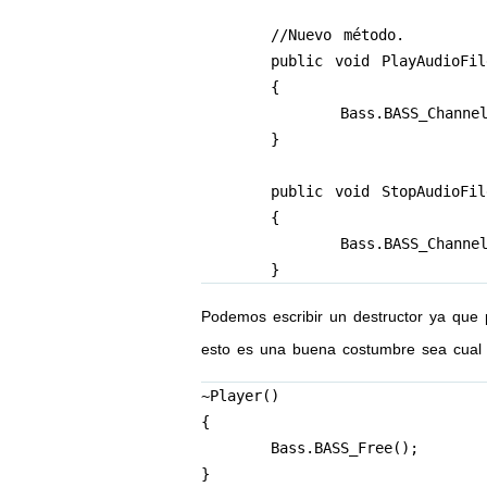
	//Nuevo método.

	public void PlayAudioFile(bool loop)//

	{

		Bass.BASS_ChannelPlay(stream, false);

	}

	public void StopAudioFile()

	{

		Bass.BASS_ChannelPlay(stream, false);

Podemos escribir un destructor ya que
esto es una buena costumbre sea cual 
~Player()

{

	Bass.BASS_Free();

}