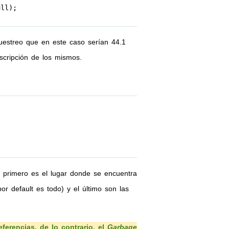
l);

muestreo que en este caso serían 44.1
cripción de los mismos.
 primero es el lugar donde se encuentra
r default es todo) y el último son las
erencias, de lo contrario, el
Garbage