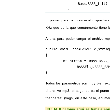
            Bass.BASS_Init(-1, 
        }
El primer parámetro inicia el dispositi
KHz que es la que comúnmente tiene la
Ahora, para poder cargar el archivo m
public void LoadAudioFile(string
{

	int stream = Bass.BASS_StreamCreateFile(location, 0 , 0

		BASSFlag.BASS_SAMPLE_FLOAT);

}
Todos los parámetros son muy bien exp
el archivo mp3, el segundo es el punto 
“banderas” (flags, en este caso, enume
CUIDADO:
Como aquí se trabaja con 