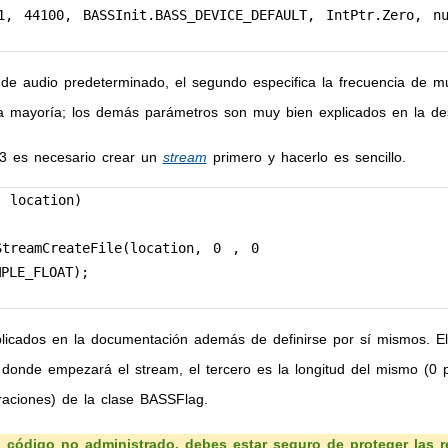
44100, BASSInit.BASS_DEVICE_DEFAULT, IntPtr.Zero, nul
vo de audio predeterminado, el segundo especifica la frecuencia de 
 mayoría; los demás parámetros son muy bien explicados en la des
p3 es necesario crear un
stream
primero y hacerlo es sencillo.
 location)

licados en la documentación además de definirse por sí mismos. El
donde empezará el stream, el tercero es la longitud del mismo (0 po
raciones) de la clase BASSFlag.
código no administrado, debes estar seguro de proteger las ref