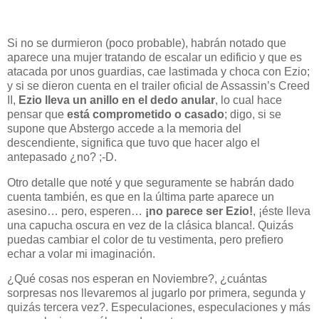
Si no se durmieron (poco probable), habrán notado que
aparece una mujer tratando de escalar un edificio y que es
atacada por unos guardias, cae lastimada y choca con Ezio;
y si se dieron cuenta en el trailer oficial de Assassin’s Creed
II,
Ezio lleva un anillo en el dedo anular
, lo cual hace
pensar que
está comprometido o casado
; digo, si se
supone que Abstergo accede a la memoria del
descendiente, significa que tuvo que hacer algo el
antepasado ¿no? ;-D.
Otro detalle que noté y que seguramente se habrán dado
cuenta también, es que en la última parte aparece un
asesino… pero, esperen…
¡no parece ser Ezio!
, ¡éste lleva
una capucha oscura en vez de la clásica blanca!. Quizás
puedas cambiar el color de tu vestimenta, pero prefiero
echar a volar mi imaginación.
¿Qué cosas nos esperan en Noviembre?, ¿cuántas
sorpresas nos llevaremos al jugarlo por primera, segunda y
quizás tercera vez?. Especulaciones, especulaciones y más