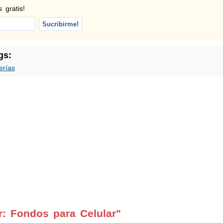
 gratis!
gs:
erías
r: Fondos para Celular"