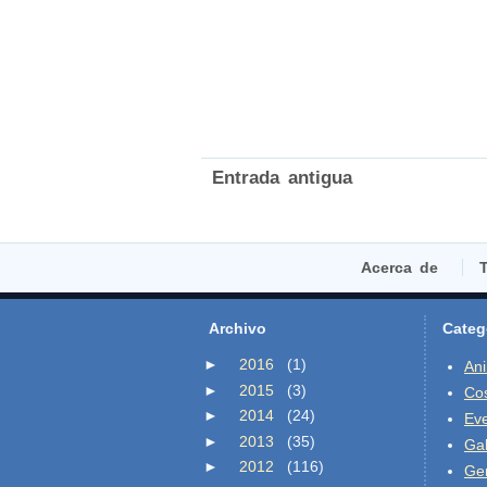
Entrada antigua
Acerca de
T
Archivo
Categ
►
2016
(1)
An
►
2015
(3)
Co
►
2014
(24)
Ev
►
2013
(35)
Gal
►
2012
(116)
Ge