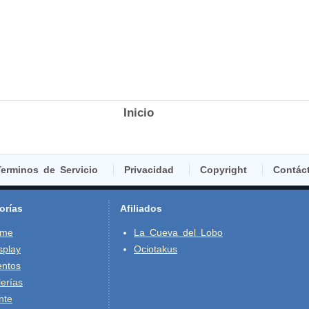
Inicio
erminos de Servicio
Privacidad
Copyright
Contác
orías
Afiliados
ime
La Cueva del Lobo
splay
Ociotakus
entos
erías
nte